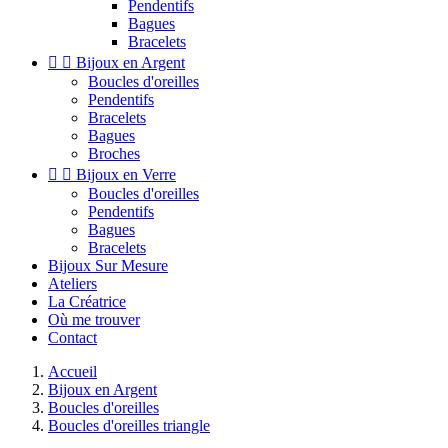
Pendentifs
Bagues
Bracelets


Bijoux en Argent
Boucles d'oreilles
Pendentifs
Bracelets
Bagues
Broches


Bijoux en Verre
Boucles d'oreilles
Pendentifs
Bagues
Bracelets
Bijoux Sur Mesure
Ateliers
La Créatrice
Où me trouver
Contact
Accueil
Bijoux en Argent
Boucles d'oreilles
Boucles d'oreilles triangle