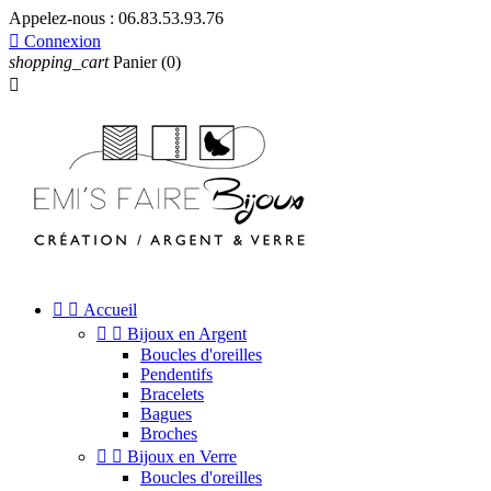
Appelez-nous :
06.83.53.93.76

Connexion
shopping_cart
Panier
(0)



Accueil


Bijoux en Argent
Boucles d'oreilles
Pendentifs
Bracelets
Bagues
Broches


Bijoux en Verre
Boucles d'oreilles