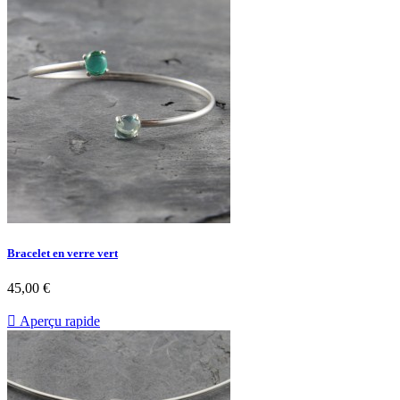
Bracelet en verre vert
45,00 €

Aperçu rapide