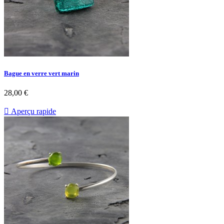
Bague en verre vert marin
28,00 €

Aperçu rapide