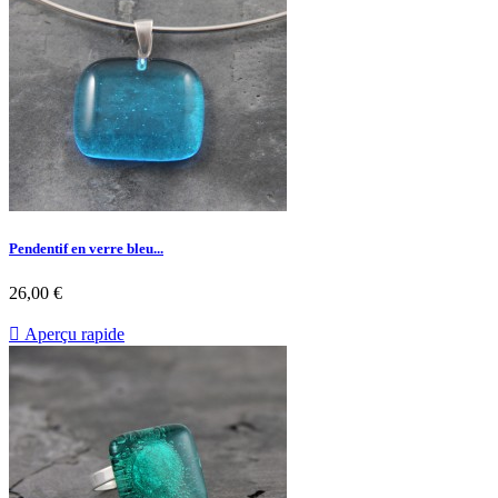
Pendentif en verre bleu...
26,00 €

Aperçu rapide