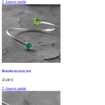

Aperçu rapide
Bracelet en verre vert
45,00 €

Aperçu rapide