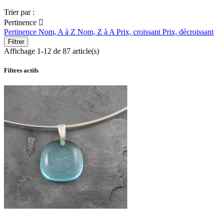
Trier par :
Pertinence

Pertinence
Nom, A à Z
Nom, Z à A
Prix, croissant
Prix, décroissant
Filtrer
Affichage 1-12 de 87 article(s)
Filtres actifs