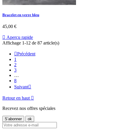
Bracelet en verre bleu
45,00 €

Aperçu rapide
Affichage 1-12 de 87 article(s)

Précédent
1
2
3
…
8
Suivant

Retour en haut

Recevez nos offres spéciales