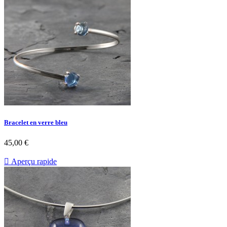
Bracelet en verre bleu
45,00 €

Aperçu rapide